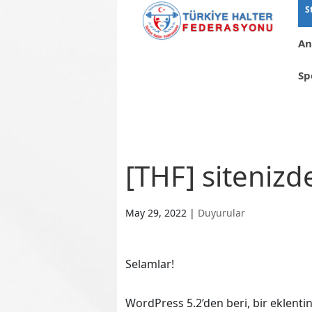
S
An
Sp
[THF] sitenizd
May 29, 2022
|
Duyurular
Selamlar!
WordPress 5.2’den beri, bir eklent