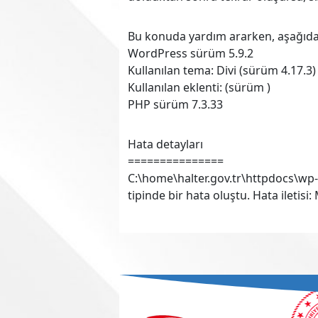
Bu konuda yardım ararken, aşağıdaki 
WordPress sürüm 5.9.2
Kullanılan tema: Divi (sürüm 4.17.3)
Kullanılan eklenti: (sürüm )
PHP sürüm 7.3.33
Hata detayları
===============
C:\home\halter.gov.tr\httpdocs\wp
tipinde bir hata oluştu. Hata ileti