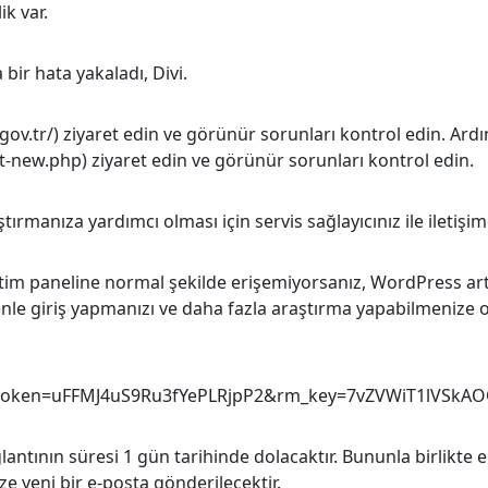
ik var.
r hata yakaladı, Divi.
r.gov.tr/) ziyaret edin ve görünür sorunları kontrol edin. Ar
t-new.php) ziyaret edin ve görünür sorunları kontrol edin.
ırmanıza yardımcı olması için servis sağlayıcınız ile iletişim
tim paneline normal şekilde erişemiyorsanız, WordPress ar
enle giriş yapmanızı ve daha fazla araştırma yapabilmenize o
_token=uFFMJ4uS9Ru3fYePLRjpP2&rm_key=7vZVWiT1lVSkA
lantının süresi 1 gün tarihinde dolacaktır. Bununla birlikte 
e yeni bir e-posta gönderilecektir.