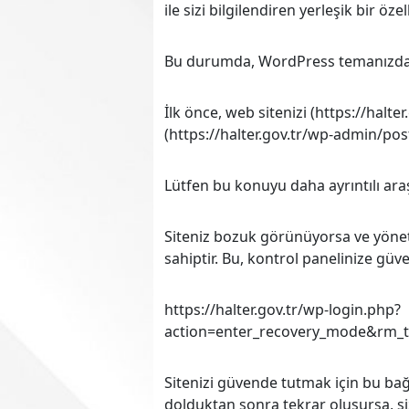
ile sizi bilgilendiren yerleşik bir özell
Bu durumda, WordPress temanızda bi
İlk önce, web sitenizi (https://halte
(https://halter.gov.tr/wp-admin/pos
Lütfen bu konuyu daha ayrıntılı araşt
Siteniz bozuk görünüyorsa ve yöne
sahiptir. Bu, kontrol panelinize güv
https://halter.gov.tr/wp-login.php?
action=enter_recovery_mode&rm
Sitenizi güvende tutmak için bu bağ
dolduktan sonra tekrar oluşursa, siz