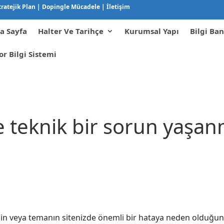
tratejik Plan
|
Dopingle Mücadele
|
İletişim
a Sayfa
Halter Ve Tarihçe
Kurumsal Yapı
Bilgi Ban
or Bilgi Sistemi
e teknik bir sorun yaşa
inin veya temanın sitenizde önemli bir hataya neden olduğun