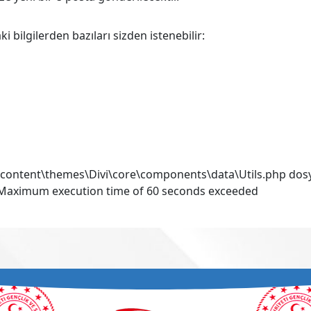
bilgilerden bazıları sizden istenebilir:
-content\themes\Divi\core\components\data\Utils.php dosy
si: Maximum execution time of 60 seconds exceeded