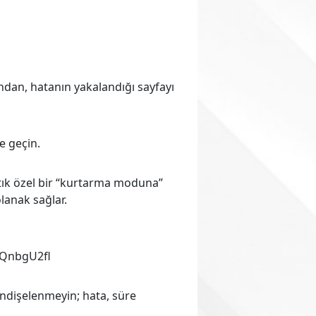
dından, hatanın yakalandığı sayfayı
e geçin.
tık özel bir “kurtarma moduna”
lanak sağlar.
OQnbgU2fl
endişelenmeyin; hata, süre