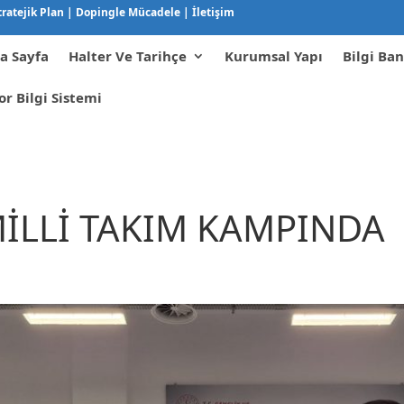
tratejik Plan
|
Dopingle Mücadele
|
İletişim
a Sayfa
Halter Ve Tarihçe
Kurumsal Yapı
Bilgi Ban
or Bilgi Sistemi
MİLLİ TAKIM KAMPINDA