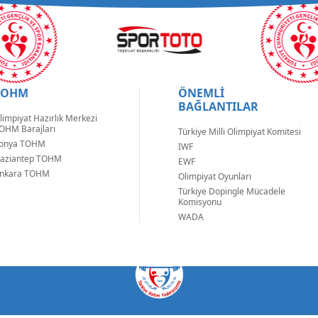
TOHM
ÖNEMLİ
BAĞLANTILAR
limpiyat Hazırlık Merkezi
OHM Barajları
Türkiye Milli Olimpiyat Komitesi
onya TOHM
IWF
aziantep TOHM
EWF
nkara TOHM
Olimpiyat Oyunları
Türkiye Dopingle Mücadele
Komisyonu
WADA