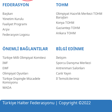
FEDERASYON
TOHM
Başkan
Olimpiyat Hazırlık Merkezi TOHM
Barajları
Yönetim Kurulu
Konya TOHM
Faaliyet Programı
Gaziantep TOHM
Arşiv
Ankara TOHM
Federasyon Logosu
ÖNEMLİ BAĞLANTILAR
BİLGİ EDİNME
Türkiye Milli Olimpiyat Komitesi
İletişim
IWF
Sporcu Danışma Merkezi
EWF
Antrenman Salonları
Olimpiyat Oyunları
Canlı Yayın
Türkiye Dopingle Mücadele
İl Temsilcilerimiz
Komisyonu
WADA
Türkiye Halter Federasyonu | Copyright
©
2022