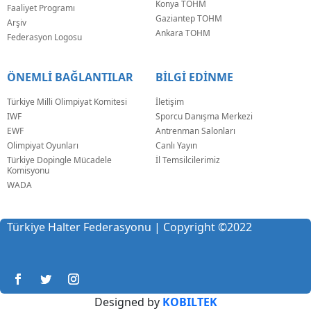
Konya TOHM
Faaliyet Programı
Gaziantep TOHM
Arşiv
Ankara TOHM
Federasyon Logosu
ÖNEMLİ BAĞLANTILAR
BİLGİ EDİNME
Türkiye Milli Olimpiyat Komitesi
İletişim
IWF
Sporcu Danışma Merkezi
EWF
Antrenman Salonları
Olimpiyat Oyunları
Canlı Yayın
Türkiye Dopingle Mücadele
İl Temsilcilerimiz
Komisyonu
WADA
Türkiye Halter Federasyonu | Copyright
©
2022
Designed by
KOBILTEK