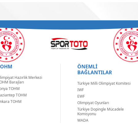
TOHM
ÖNEMLİ
BAĞLANTILAR
limpiyat Hazırlık Merkezi
OHM Barajları
Türkiye Milli Olimpiyat Komitesi
onya TOHM
IWF
aziantep TOHM
EWF
nkara TOHM
Olimpiyat Oyunları
Türkiye Dopingle Mücadele
Komisyonu
WADA