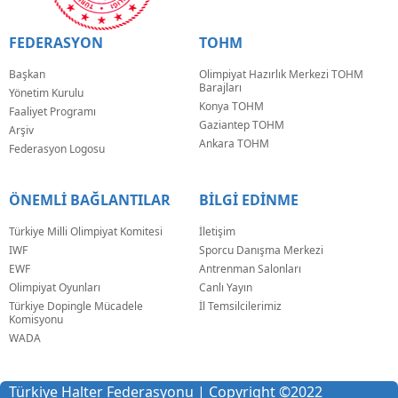
FEDERASYON
TOHM
Başkan
Olimpiyat Hazırlık Merkezi TOHM
Barajları
Yönetim Kurulu
Konya TOHM
Faaliyet Programı
Gaziantep TOHM
Arşiv
Ankara TOHM
Federasyon Logosu
ÖNEMLİ BAĞLANTILAR
BİLGİ EDİNME
Türkiye Milli Olimpiyat Komitesi
İletişim
IWF
Sporcu Danışma Merkezi
EWF
Antrenman Salonları
Olimpiyat Oyunları
Canlı Yayın
Türkiye Dopingle Mücadele
İl Temsilcilerimiz
Komisyonu
WADA
Türkiye Halter Federasyonu | Copyright
©
2022