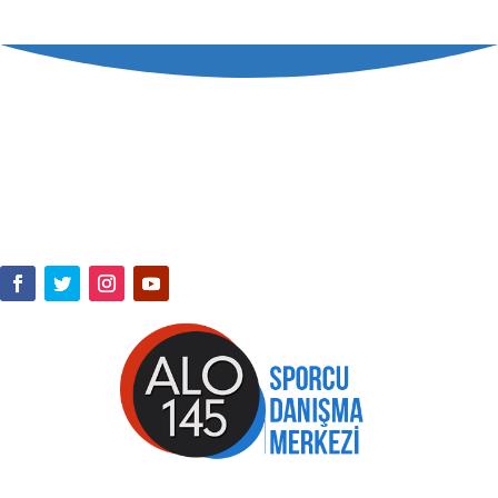
TÜRKİYE HALTER FEDERASYONU
RESMİ SOSYAL MEDYA HESAPLARI