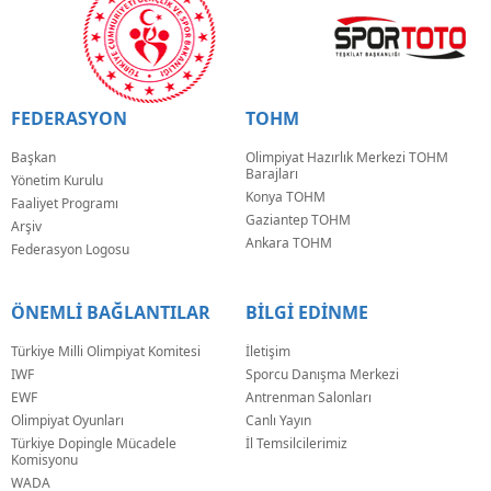
FEDERASYON
TOHM
Başkan
Olimpiyat Hazırlık Merkezi TOHM
Barajları
Yönetim Kurulu
Konya TOHM
Faaliyet Programı
Gaziantep TOHM
Arşiv
Ankara TOHM
Federasyon Logosu
ÖNEMLİ BAĞLANTILAR
BİLGİ EDİNME
Türkiye Milli Olimpiyat Komitesi
İletişim
IWF
Sporcu Danışma Merkezi
EWF
Antrenman Salonları
Olimpiyat Oyunları
Canlı Yayın
Türkiye Dopingle Mücadele
İl Temsilcilerimiz
Komisyonu
WADA