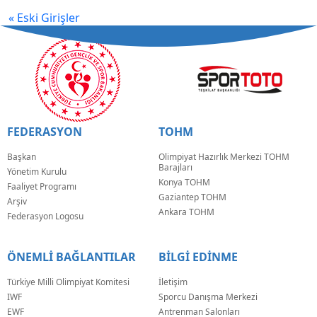
« Eski Girişler
FEDERASYON
TOHM
Başkan
Olimpiyat Hazırlık Merkezi TOHM
Barajları
Yönetim Kurulu
Konya TOHM
Faaliyet Programı
Gaziantep TOHM
Arşiv
Ankara TOHM
Federasyon Logosu
ÖNEMLİ BAĞLANTILAR
BİLGİ EDİNME
Türkiye Milli Olimpiyat Komitesi
İletişim
IWF
Sporcu Danışma Merkezi
EWF
Antrenman Salonları