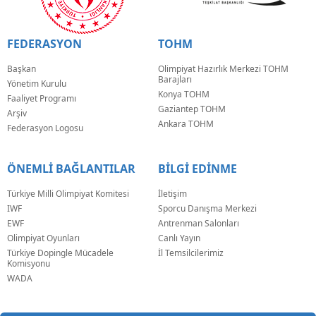
FEDERASYON
TOHM
Başkan
Olimpiyat Hazırlık Merkezi TOHM
Barajları
Yönetim Kurulu
Konya TOHM
Faaliyet Programı
Gaziantep TOHM
Arşiv
Ankara TOHM
Federasyon Logosu
ÖNEMLİ BAĞLANTILAR
BİLGİ EDİNME
Türkiye Milli Olimpiyat Komitesi
İletişim
IWF
Sporcu Danışma Merkezi
EWF
Antrenman Salonları
Olimpiyat Oyunları
Canlı Yayın
Türkiye Dopingle Mücadele
İl Temsilcilerimiz
Komisyonu
WADA