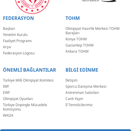
FEDERASYON
TOHM
Başkan
Olimpiyat Hazırlık Merkezi TOHM
Barajları
Yönetim Kurulu
Konya TOHM
Faaliyet Programı
Gaziantep TOHM
Arşiv
Ankara TOHM
Federasyon Logosu
ÖNEMLİ BAĞLANTILAR
BİLGİ EDİNME
Türkiye Milli Olimpiyat Komitesi
İletişim
IWF
Sporcu Danışma Merkezi
EWF
Antrenman Salonları
Olimpiyat Oyunları
Canlı Yayın
Türkiye Dopingle Mücadele
İl Temsilcilerimiz
Komisyonu
WADA