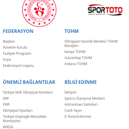
FEDERASYON
TOHM
Başkan
Olimpiyat Hazırlık Merkezi TOHM
Barajları
Yönetim Kurulu
Konya TOHM
Faaliyet Programı
Gaziantep TOHM
Arşiv
Ankara TOHM
Federasyon Logosu
ÖNEMLİ BAĞLANTILAR
BİLGİ EDİNME
Türkiye Milli Olimpiyat Komitesi
İletişim
IWF
Sporcu Danışma Merkezi
EWF
Antrenman Salonları
Olimpiyat Oyunları
Canlı Yayın
Türkiye Dopingle Mücadele
İl Temsilcilerimiz
Komisyonu
WADA