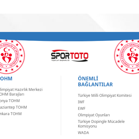
TOHM
ÖNEMLİ
BAĞLANTILAR
limpiyat Hazırlık Merkezi
OHM Barajları
Türkiye Milli Olimpiyat Komitesi
onya TOHM
IWF
aziantep TOHM
EWF
nkara TOHM
Olimpiyat Oyunları
Türkiye Dopingle Mücadele
Komisyonu
WADA