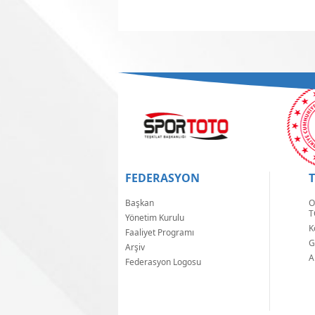
FEDERASYON
Başkan
O
T
Yönetim Kurulu
K
Faaliyet Programı
G
Arşiv
A
Federasyon Logosu